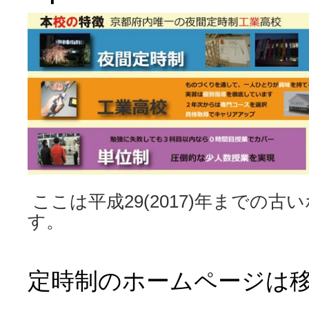
ツ
へ
ス
キ
ッ
プ
ここは平成29(2017)年までの古
す。
定時制のホームページは