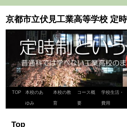
京都市立伏見工業高等学校 定
TOP
本校のあ
本校の教
コース概
学校生活・
コ
ゆみ
育
要
費用
ン
テ
Top
ン